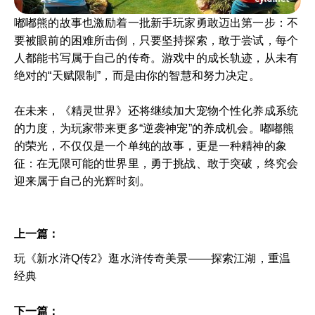
嘟嘟熊的故事也激励着一批新手玩家勇敢迈出第一步：不
要被眼前的困难所击倒，只要坚持探索，敢于尝试，每个
人都能书写属于自己的传奇。游戏中的成长轨迹，从未有
绝对的“天赋限制”，而是由你的智慧和努力决定。
在未来，《精灵世界》还将继续加大宠物个性化养成系统
的力度，为玩家带来更多“逆袭神宠”的养成机会。嘟嘟熊
的荣光，不仅仅是一个单纯的故事，更是一种精神的象
征：在无限可能的世界里，勇于挑战、敢于突破，终究会
迎来属于自己的光辉时刻。
上一篇：
玩《新水浒Q传2》逛水浒传奇美景——探索江湖，重温
经典
下一篇：