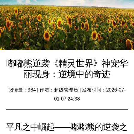
嘟嘟熊逆袭《精灵世界》神宠华
丽现身：逆境中的奇迹
阅读量：384
|
作者：超级管理员
|
发布时间：2026-07-
01 07:24:38
平凡之中崛起——嘟嘟熊的逆袭之