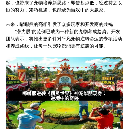
起，也带来了宠物培养新思路：即使起点低，经过持之以
恒的努力，凑巧机遇，也能成为游戏中的大赢家。
未来，嘟嘟熊的亮相引发了众多玩家和开发商的共鸣
——“潜力股”的范例已成为一种新的宠物养成趋势。开发
团队表示，将推出更多针对平凡宠物逆转命运的专项活动
和养成路线，让每一只宠物都能拥有逆袭的可能。