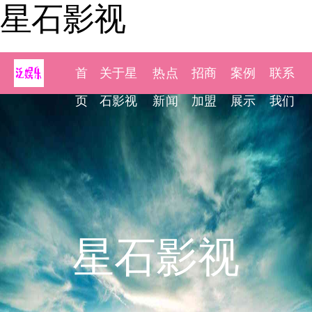
星石影视
首
关于星
热点
招商
案例
联系
页
石影视
新闻
加盟
展示
我们
星石影视