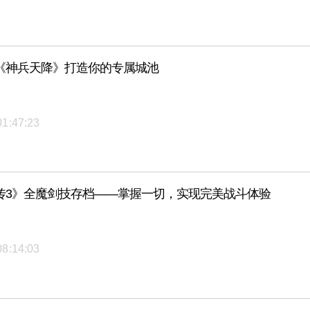
《神兵天降》打造你的专属城池
01:47:23
传3》全魔剑技存档——掌握一切，实现完美战斗体验
08:14:03