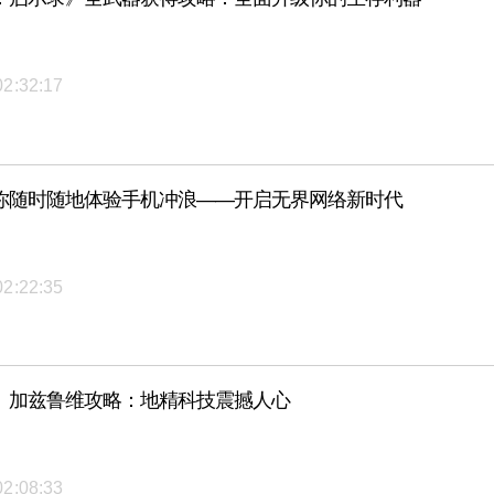
02:32:17
你随时随地体验手机冲浪——开启无界网络新时代
02:22:35
》加兹鲁维攻略：地精科技震撼人心
02:08:33