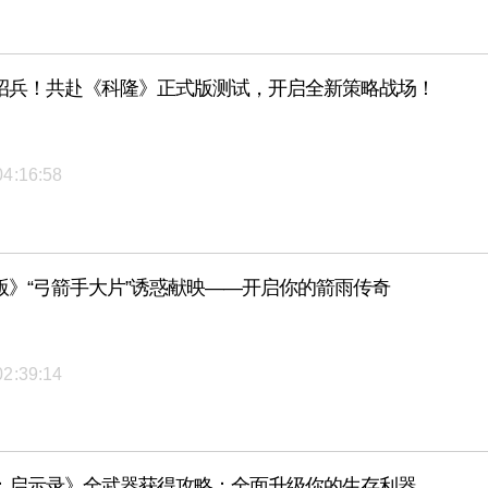
招兵！共赴《科隆》正式版测试，开启全新策略战场！
04:16:58
版》“弓箭手大片”诱惑献映——开启你的箭雨传奇
02:39:14
：启示录》全武器获得攻略：全面升级你的生存利器