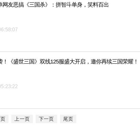
单网友恶搞《三国杀》：拼智斗单身，笑料百出
06:58:07
袭！《盛世三国》双线125服盛大开启，邀你再续三国荣耀！
05:23:22
首页
上一页
下一页
尾页