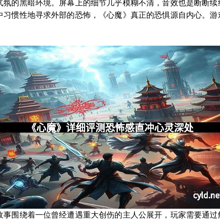
气氛的黑暗环境。屏幕上的细节几乎模糊不清，音效也是断断续
中习惯性地寻求外部的恐怖，《心魔》真正的恐惧源自内心。游
故事围绕着一位曾经遭遇重大创伤的主人公展开，玩家需要通过